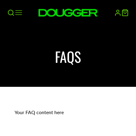
FAQS
Your FAQ content here