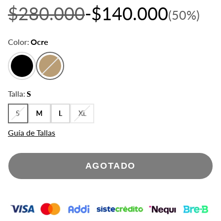
$280.000
-$140.000
o
P
A
(50%)
d
r
h
e
e
o
v
c
r
Color:
Ocre
e
i
r
n
o
a
t
h
s
a
a
b
i
Talla:
S
t
u
S
M
L
XL
a
l
Guía de Tallas
AGOTADO